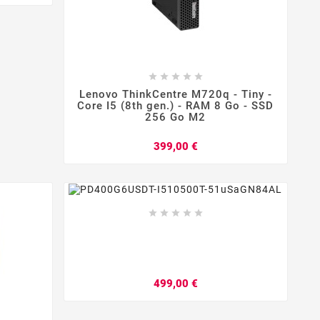








Lenovo ThinkCentre M720q - Tiny -
Core I5 (8th gen.) - RAM 8 Go - SSD
256 Go M2
Prix
399,00 €








Prix
499,00 €