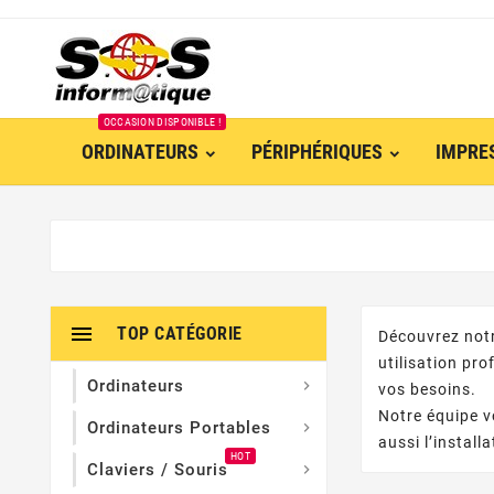
OCCASION DISPONIBLE !
ORDINATEURS
PÉRIPHÉRIQUES
IMPRE

TOP CATÉGORIE
Découvrez notr
utilisation pr
Ordinateurs

vos besoins.
Notre équipe v
Ordinateurs Portables

aussi l’install
HOT
Claviers / Souris
