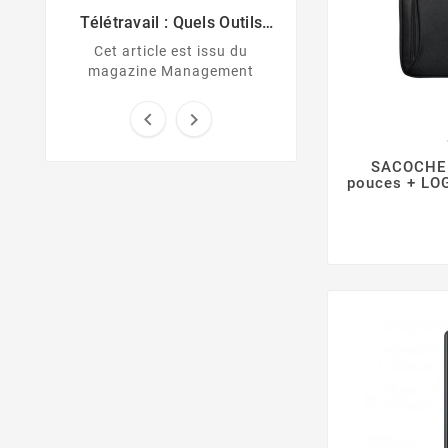
Télétravail : Quels Outils
Informatiques Faut-Il
Cet article est issu du
Développer Pour Maintenir
magazine Management
L’efficacité À Distance ?


SACOCHE 
pouces + LO