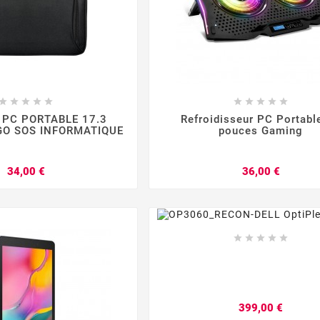
















PC PORTABLE 17.3
Refroidisseur PC Portabl
GO SOS INFORMATIQUE
pouces Gaming
Prix
Prix
34,00 €
36,00 €








Prix
399,00 €