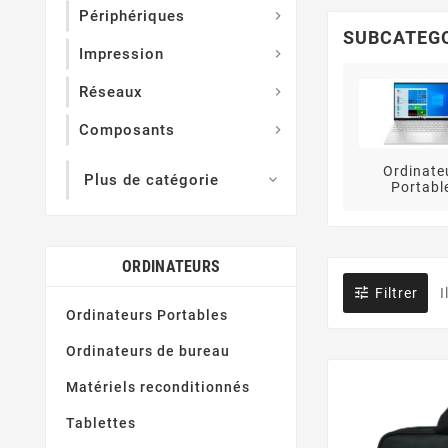
Périphériques

SUBCATEG
Impression

Réseaux

Composants

Ordinate
Plus de catégorie

Portabl
ORDINATEURS

Filtrer
I
Ordinateurs Portables
Ordinateurs de bureau
Matériels reconditionnés
Tablettes