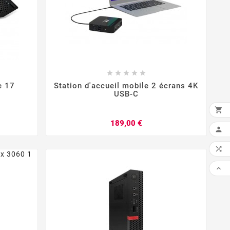








e 17
Station d'accueil mobile 2 écrans 4K
USB-C

Prix
189,00 €



FAI