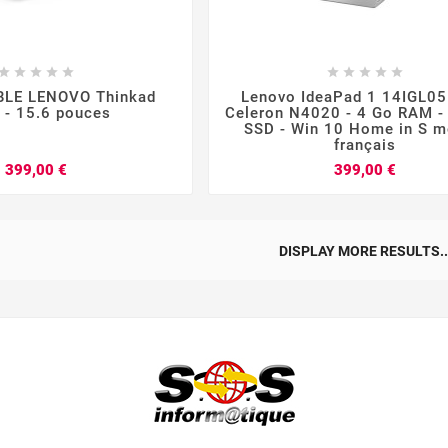
















LE LENOVO Thinkad
Lenovo IdeaPad 1 14IGL05 
 - 15.6 pouces
Celeron N4020 - 4 Go RAM -
SSD - Win 10 Home in S m
français
Prix
Prix
399,00 €
399,00 €
DISPLAY MORE RESULTS..