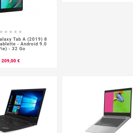








laxy Tab A (2019) 8
ablette - Android 9.0
Pie) - 32 Go
Prix
209,00 €