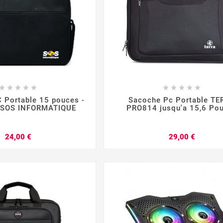
















Portable 15 pouces -
Sacoche Pc Portable TE
o SOS INFORMATIQUE
PRO814 jusqu'a 15,6 Po
Prix
Prix
24,00 €
29,00 €