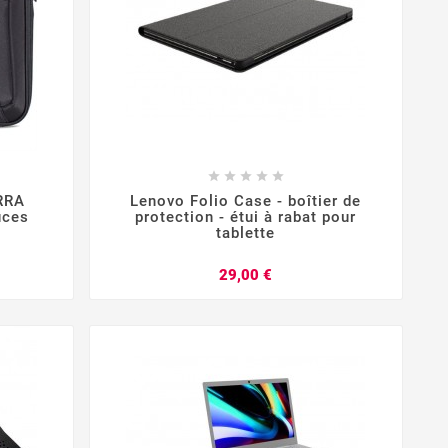








RRA
Lenovo Folio Case - boîtier de
uces
protection - étui à rabat pour
tablette
Prix
29,00 €