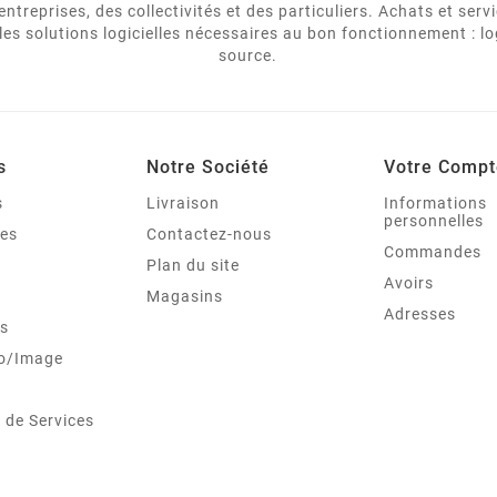
ntreprises, des collectivités et des particuliers. Achats et ser
les solutions logicielles nécessaires au bon fonctionnement : lo
source.
s
Notre Société
Votre Compt
s
Livraison
Informations
personnelles
ues
Contactez-nous
Commandes
Plan du site
Avoirs
Magasins
Adresses
s
o/Image
 de Services
e